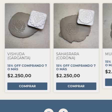
VISHUDA
SAHASRARA
MU
(GARGANTA)
(CORONA)
15%
O M
15% OFF
COMPRANDO 7
15% OFF
COMPRANDO 7
O MÁS
O MÁS
$2
$2.250,00
$2.250,00
COMPRAR
COMPRAR