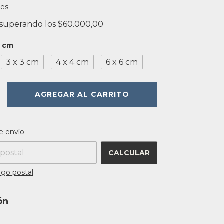
les
superando los
$60.000,00
2 cm
3 x 3 cm
4 x 4 cm
6 x 6 cm
 el CP:
CAMBIAR CP
e envío
CALCULAR
igo postal
ón