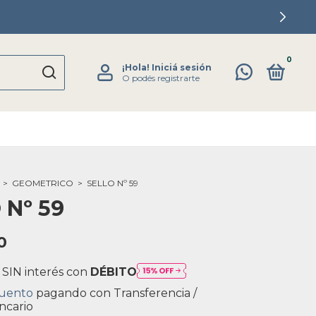
0
¡Hola!
Iniciá sesión
O podés registrarte
>
GEOMETRICO
>
SELLO Nº 59
 Nº 59
0
 SIN interés con
DÉBITO
cuento
pagando con Transferencia /
ncario