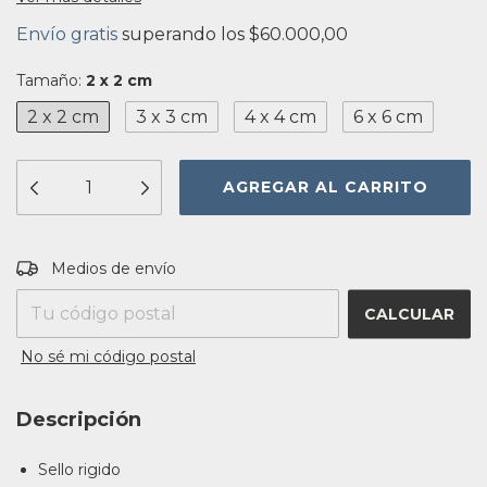
Envío gratis
superando los
$60.000,00
Tamaño:
2 x 2 cm
2 x 2 cm
3 x 3 cm
4 x 4 cm
6 x 6 cm
Entregas para el CP:
CAMBIAR CP
Medios de envío
CALCULAR
No sé mi código postal
Descripción
Sello rigido