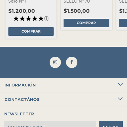
Sello Nº 1
SELLO Nº 70
SEL
$1.200,00
$1.500,00
$1
(1)
COMPRAR
COMPRAR
INFORMACIÓN
CONTACTÁNOS
NEWSLETTER