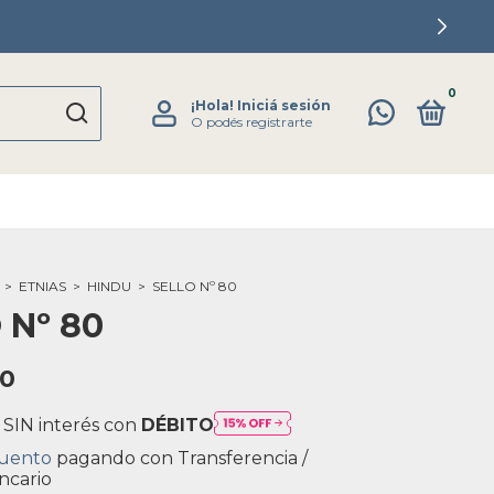
0
¡Hola!
Iniciá sesión
O podés registrarte
>
ETNIAS
>
HINDU
>
SELLO Nº 80
 Nº 80
00
 SIN interés con
DÉBITO
cuento
pagando con Transferencia /
ncario