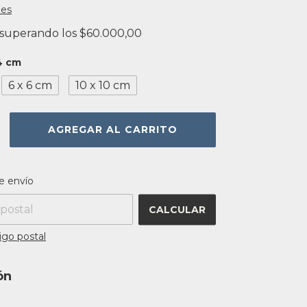
les
superando los
$60.000,00
4 cm
6 x 6 cm
10 x 10 cm
 el CP:
CAMBIAR CP
e envío
CALCULAR
igo postal
ón